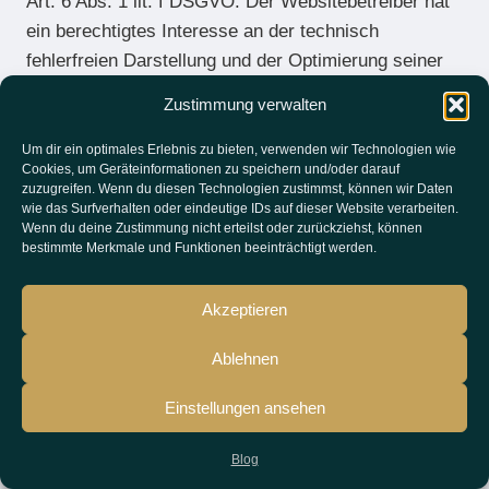
Art. 6 Abs. 1 lit. f DSGVO. Der Websitebetreiber hat
ein berechtigtes Interesse an der technisch
fehlerfreien Darstellung und der Optimierung seiner
Website – hierzu müssen die Server-Log-Files
Zustimmung verwalten
erfasst werden.
Um dir ein optimales Erlebnis zu bieten, verwenden wir Technologien wie
Cookies, um Geräteinformationen zu speichern und/oder darauf
Kontaktformular
zuzugreifen. Wenn du diesen Technologien zustimmst, können wir Daten
wie das Surfverhalten oder eindeutige IDs auf dieser Website verarbeiten.
Wenn du deine Zustimmung nicht erteilst oder zurückziehst, können
Wenn Sie uns per Kontaktformular Anfragen
bestimmte Merkmale und Funktionen beeinträchtigt werden.
zukommen lassen, werden Ihre Angaben aus dem
Anfrageformular inklusive der von Ihnen dort
Akzeptieren
angegebenen Kontaktdaten zwecks Bearbeitung der
Anfrage und für den Fall von Anschlussfragen bei uns
Ablehnen
gespeichert. Diese Daten geben wir nicht ohne Ihre
Einstellungen ansehen
Einwilligung weiter.
Blog
Die Verarbeitung dieser Daten erfolgt auf Grundlage